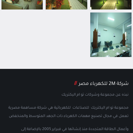
شركة 2M للكهرباء مصر
نبذه عن مجموعة وشركات تو ام اليكتريك
مجموعة تو ام اليكتريك للصناعات للكهربائية هي شركة مساهمة مصرية
تعمل في مجال تصنيع مهمات الكهرباء ذات الجهد المتوسط والمنخفض
وأعمال الطاقة المتجددة منذ إنشائها في فبراير 2005 بالإضافة إلى